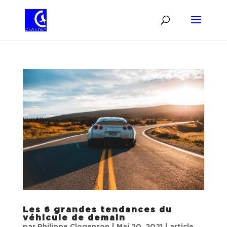
Les 6 grandes tendances du
véhicule de demain
par
Philippe Clogenson
|
Mai 20, 2021
|
article
,